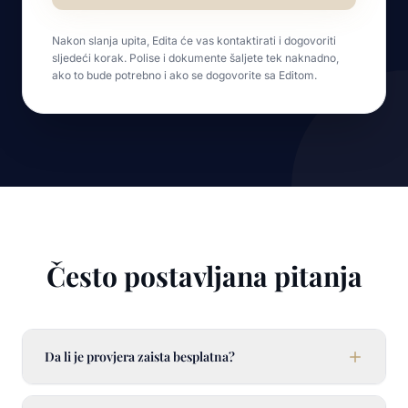
Nakon slanja upita, Edita će vas kontaktirati i dogovoriti
sljedeći korak. Polise i dokumente šaljete tek naknadno,
ako to bude potrebno i ako se dogovorite sa Editom.
Često postavljana pitanja
Da li je provjera zaista besplatna?