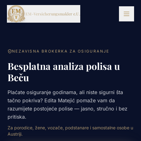
EM-Versicherungsmakler e.U.
USLUGE
NEZAVISNA BROKERKA ZA OSIGURANJE
Besplatna analiza polisa u
DE
EN
BKS
Beču
Plaćate osiguranje godinama, ali niste sigurni šta
tačno pokriva? Edita Matejić pomaže vam da
razumijete postojeće polise — jasno, stručno i bez
pritiska.
Za porodice, žene, vozače, podstanare i samostalne osobe u
Austriji.