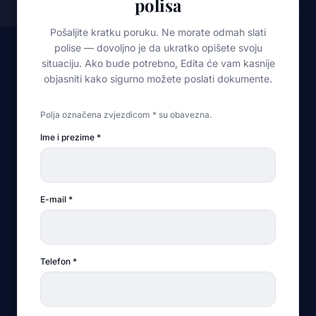
polisa
Pošaljite kratku poruku. Ne morate odmah slati
polise — dovoljno je da ukratko opišete svoju
situaciju. Ako bude potrebno, Edita će vam kasnije
objasniti kako sigurno možete poslati dokumente.
Polja označena zvjezdicom * su obavezna.
Ime i prezime
*
E-mail
*
Telefon
*