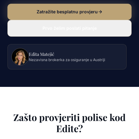
Zatražite besplatnu provjeru
Prvo želim poslati pitanje
Edita Matejić
Nezavisna brokerka za osiguranje u Austriji
Zašto provjeriti polise kod
Edite?