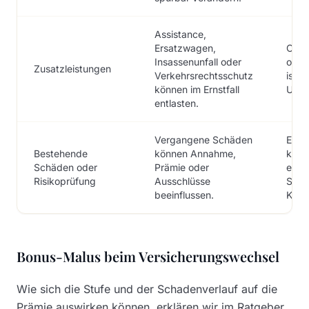
Assistance,
Ersatzwagen,
Ob ei
Insassenunfall oder
oder
Zusatzleistungen
Verkehrsrechtsschutz
ist,
können im Ernstfall
Unte
entlasten.
Vergangene Schäden
Ein 
Bestehende
können Annahme,
kein
Schäden oder
Prämie oder
erst
Risikoprüfung
Ausschlüsse
Sie d
beeinflussen.
Kond
Bonus-Malus beim Versicherungswechsel
Wie sich die Stufe und der Schadenverlauf auf die
Prämie auswirken können, erklären wir im Ratgeber