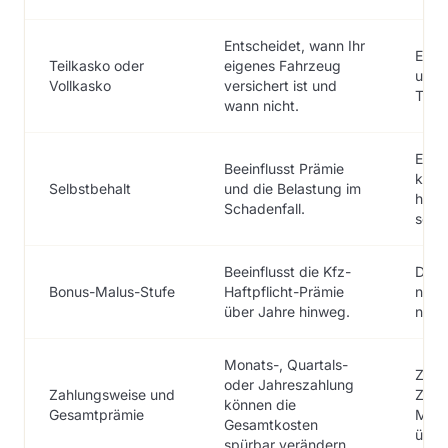
Entscheidet, wann Ihr
Erei
Teilkasko oder
eigenes Fahrzeug
und D
Vollkasko
versichert ist und
Tarif
wann nicht.
Ein n
Beeinflusst Prämie
kann
Selbstbehalt
und die Belastung im
hohe
Schadenfall.
schm
Beeinflusst die Kfz-
Die 
Bonus-Malus-Stufe
Haftpflicht-Prämie
neue
über Jahre hinweg.
nich
Monats-, Quartals-
Zusc
oder Jahreszahlung
Zahlungsweise und
Zahl
können die
Gesamtprämie
Mona
Gesamtkosten
über
spürbar verändern.