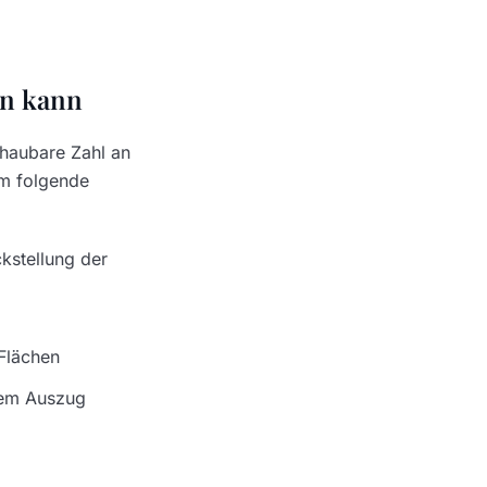
en kann
chaubare Zahl an
em folgende
kstellung der
Flächen
dem Auszug