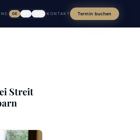
Termin buchen
UNS
DE
EN
BKS
KONTAKT
i Streit
barn