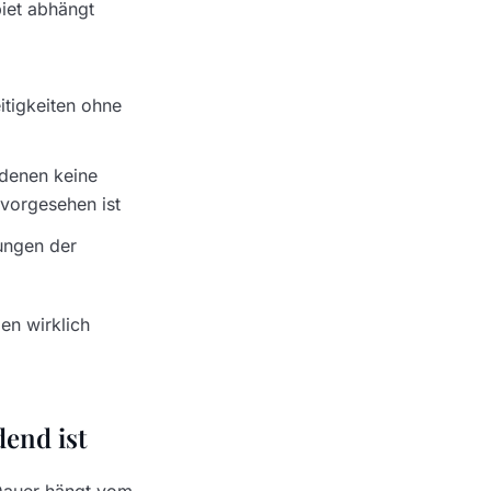
biet abhängt
eitigkeiten ohne
 denen keine
 vorgesehen ist
ungen der
en wirklich
dend ist