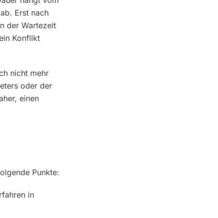
 Dauer hängt vom
ab. Erst nach
nn der Wartezeit
in Konflikt
ich nicht mehr
eters oder der
aher, einen
 folgende Punkte:
rfahren in