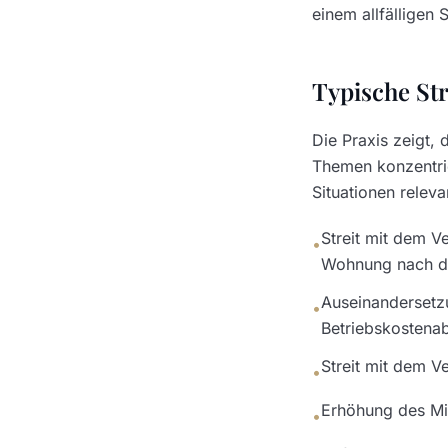
einem allfälligen 
Typische Str
Die Praxis zeigt,
Themen konzentri
Situationen releva
Streit mit dem V
•
Wohnung nach 
Auseinandersetzu
•
Betriebskostena
Streit mit dem 
•
Erhöhung des Mi
•