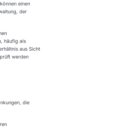
 können einen
waltung, der
chen
, häufig als
rhältnis aus Sicht
eprüft werden
änkungen, die
aren