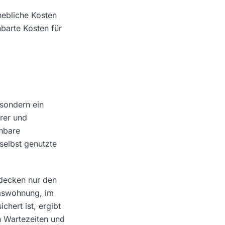
hebliche Kosten
barte Kosten für
 sondern ein
erer und
chbare
selbst genutzte
 decken nur den
umswohnung, im
hert ist, ergibt
 Wartezeiten und