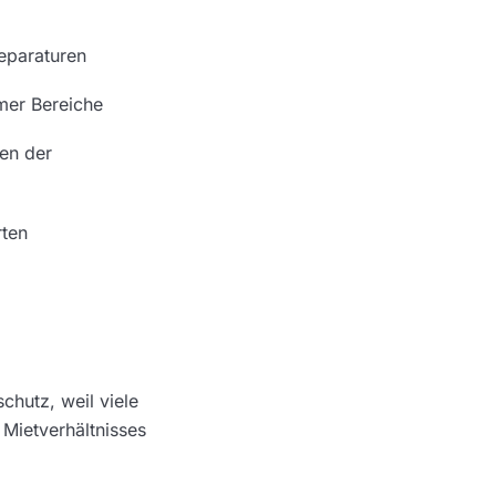
eparaturen
mer Bereiche
en der
rten
chutz, weil viele
 Mietverhältnisses